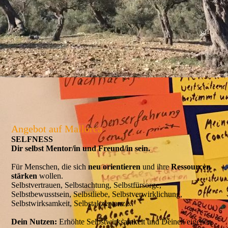
Angebot auf Mallorca
SELFNESS
Dir selbst Mentor/i
n und Freund/in sein.
Für Menschen, die sich
neu orientieren
und ihre
Ressourcen
stärken
wollen.
Selbstvertrauen, Selbstachtung, Selbstfürsorge,
Selbstbewusstsein, Selbstliebe, Selbstverwirklichung,
Selbstwirksamkeit, Selbstakzeptanz,...
Dein Nutzen:
Erhöhte Selbstwirksamkeit und Deinen eigenen