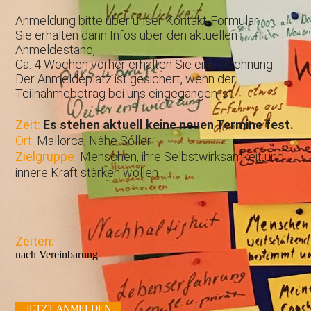
Anmeldung bitte über unser Kontakt-Formular.
Sie erhalten dann Infos über den aktuellen
Anmeldestand,
Ca. 4 Wochen vorher erhalten Sie eine Rechnung.
Der Anmeldeplatz ist gesichert, wenn der
Teilnahmebetrag bei uns eingegangen ist.
Zeit:
Es stehen aktuell keine neuen Termine fest.
Ort:
Mallorca, Nähe Sóller
Zielgruppe:
Menschen, ihre Selbstwirksamkeit und
innere Kraft stärken wollen
Zeiten:
nach Vereinbarung
JETZT ANMELDEN