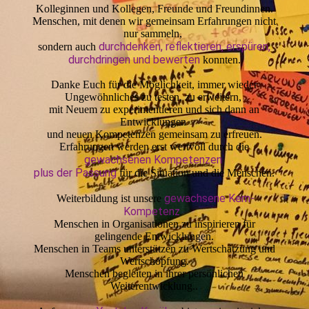
Kolleginnen und Kollegen, Freunde und Freundinnen.
Menschen, mit denen wir gemeinsam Erfahrungen nicht
nur sammeln,
durchdenken, reflektieren, erspüren,
sondern auch
durchdringen und bewerten
konnten.
Danke Euch für die Möglichkeit, immer wieder
Ungewöhnliches zu testen, zu erweitern,
mit Neuem zu experimentieren und sich dann an
Entwicklungen
und neuen Kompetenzen gemeinsam zu erfreuen.
Erfahrungen werden erst wertvoll durch die
gewachsenen Kompetenzen
plus der Passung
für die Situation und die Menschen.
gewachsene Kern-
Weiterbildung ist unsere
Kompetenz
.
Menschen in Organisationen zu inspirieren für
gelingende Entwicklungen.
Menschen in Teams unterstützen zu Wertschätzung und
Wertschöpfung.
Menschen begleiten in ihrer persönlichen
Weiterentwicklung..