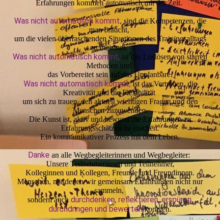
Erfahrungen kommen automatisch mit der Zeit.
Was nicht automatisch kommt
,
sind die Kompetenzen, die
man braucht,
um die vielen überraschenden Situationen des Trainingsalltags
zu meistern.
Was nicht automatisch kommt,
ist das Loslösen von starren
Methoden und
das Vorbereitet sein auf das Unplanbare.
Was nicht automatisch kommt,
ist das Vertrauen, die
Kreativität und die Flexibilität
um sich zu trauen, den aktuell wichtigen Fragen und den
Menschen zuzuwenden.
Die Kunst ist, aktiv und bewusst die Erfahrungen zu
Erfahrungsschätzen zu machen.
Ein kommunikativer Prozess mit dem Leben.
Danke
an alle Wegbegleiterinnen und Wegbegleiter:
Unsere Teilnehmerinnen und Teilnehmer,
Kolleginnen und Kollegen, Freunde und Freundinnen.
Menschen, mit denen wir gemeinsam Erfahrungen nicht nur
sammeln,
durchdenken, reflektieren, erspüren,
sondern auch
durchdringen und bewerten
konnten.