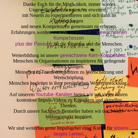
Danke Euch für die Möglichkeit, immer wieder
Ungewöhnliches zu testen, zu erweitern,
mit Neuem zu experimentieren und sich dann an
Entwicklungen
und neuen Kompetenzen gemeinsam zu erfreuen.
gewachsenen
Erfahrungen werden erst wertvoll durch die
Kompetenzen
plus der Passung
für die Situation und die Menschen.
gewachsene Kern-Kompetenz
.
Weiterbildung ist unsere
Menschen in Organisationen zu inspirieren für gelingende
Entwicklungen.
Menschen in Teams unterstützen zu Wertschätzung und
Wertschöpfung.
Menschen begleiten in ihrer persönlichen Weiterentwicklung..
Youtube-Kanälen
Auf unserem
bieten wir seit vielen Jahren
kostenlose Impuls-Videos zu Klassikern und aktuellen
Themen.
Durch unsere Sachbuch-Best­sel­ler haben wir den Weiter­
bildungs­markt inspiriert.
lebens­
Wir sind weiterhin gerne Impulsgeber einer Kultur für
lan­ges Lernen
.