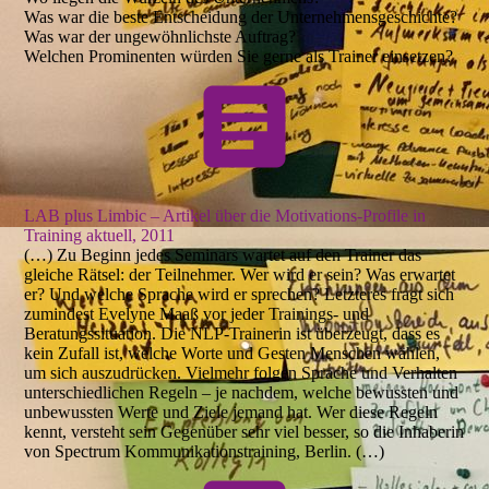
Was war die beste Entscheidung der Unternehmensgeschichte?
Was war der ungewöhnlichste Auftrag?
Welchen Prominenten würden Sie gerne als Trainer einsetzen?
LAB plus Limbic – Artikel über die Motivations-Profile in
Training aktuell, 2011
(…) Zu Beginn jedes Seminars wartet auf den Trainer das
gleiche Rätsel: der Teilnehmer. Wer wird er sein? Was erwartet
er? Und welche Sprache wird er sprechen? Letzteres fragt sich
zumindest Evelyne Maaß vor jeder Trainings- und
Beratungssituation. Die NLP-Trainerin ist überzeugt, dass es
kein Zufall ist, welche Worte und Gesten Menschen wählen,
um sich auszudrücken. Vielmehr folgen Sprache und Verhalten
unterschiedlichen Regeln – je nachdem, welche bewussten und
unbewussten Werte und Ziele jemand hat. Wer diese Regeln
kennt, versteht sein Gegenüber sehr viel besser, so die Inhaberin
von Spectrum Kommunikationstraining, Berlin. (…)