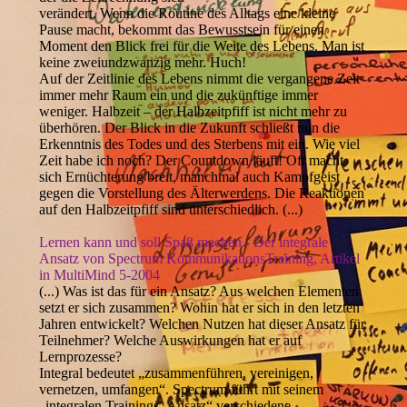
verändert. Wenn die Routine des Alltags eine kleine
Pause macht, bekommt das Bewusstsein für einen
Moment den Blick frei für die Weite des Lebens. Man ist
keine zweiundzwanzig mehr. Huch!
Auf der Zeitlinie des Lebens nimmt die vergangene Zeit
immer mehr Raum ein und die zukünftige immer
weniger. Halbzeit – der Halbzeitpfiff ist nicht mehr zu
überhören. Der Blick in die Zukunft schließt nun die
Erkenntnis des Todes und des Sterbens mit ein. Wie viel
Zeit habe ich noch? Der Countdown läuft! Oft macht
sich Ernüchterung breit, manchmal auch Kampfgeist
gegen die Vorstellung des Älterwerdens. Die Reaktionen
auf den Halbzeitpfiff sind unterschiedlich. (...)
Lernen kann und soll Spaß machen - Der integrale
Ansatz von Spectrum KommunikationsTraining, Artikel
in MultiMind 5-2004
(...) Was ist das für ein Ansatz? Aus welchen Elementen
setzt er sich zusammen? Wohin hat er sich in den letzten
Jahren entwickelt? Welchen Nutzen hat dieser Ansatz für
Teilnehmer? Welche Auswirkungen hat er auf
Lernprozesse?
Integral bedeutet „zusammenführen, vereinigen,
vernetzen, umfangen“. Spectrum führt mit seinem
„integralen Trainings- Ansatz“ verschiedene