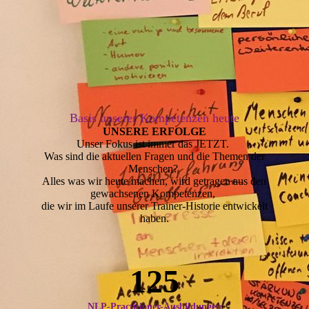
Basis unserer Kompetenzen heute
UNSERE ERFOLGE
Unser Fokus ist immer das JETZT.
Was sind die aktuellen Fragen und die Themen der
Menschen?
Alles was wir heute machen, wird getragen aus den
gewachsenen Kompetenzen,
die wir im Laufe unserer Trainer-Historie entwickelt
haben.
125
NLP-Practitioner-Ausbildungen