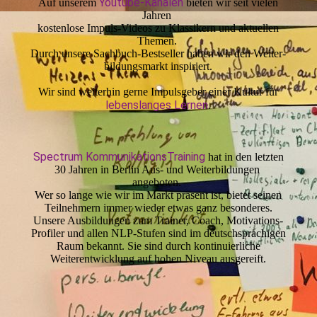
Youtube-Kanälen
Auf unserem
bieten wir seit vielen
Jahren
kostenlose Impuls-Videos zu Klassikern und aktuellen
Themen.
Durch unsere Sachbuch-Best­sel­ler haben wir den Weiter­
bildungs­markt inspiriert.
Wir sind weiterhin gerne Impulsgeber einer Kultur für
lebens­lan­ges Lernen
.
Spectrum KommunikationsTraining
hat in den letzten
30 Jahren in Berlin Aus- und Weiter­bildun­gen
angeboten.
Wer so lange wie wir im Markt präsent ist, bietet seinen
Teil­nehmern immer wieder etwas ganz besonderes.
Unsere Ausbildungen zum Trainer, Coach, Motivations-
Profiler und allen NLP-Stufen sind im deutschsprachigen
Raum bekannt. Sie sind durch kontinuierliche
Weiterentwicklung auf hohen Niveau ausgereift.