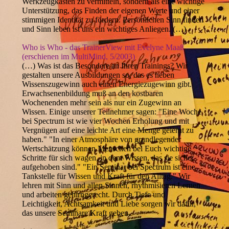
Werkzeugkasten zu vermitteln, sondern als eine wichtige
Unterstützung, das Finden der eigenen Werte und einer
stimmigen Identität zu fördern. Persönlichen Sinn finden
und Sinn leben ist uns ein wichtiges Anliegen. (…)
Who is Who - das TrainerView mit Evelyne Maaß
(erschienen im MultiMind, 5/2003)
(…) Was ist das Besondere an Ihren Trainings? Wir
gestalten unsere Ausbildungen so, das es neben
Wissenszugewinn auch einen Energiezugewinn gibt.
Erwachsenenbildung muß an den kostbaren
Wochenenden mehr sein als nur ein Zugewinn an
Wissen. Einige unserer Teilnehmer sagen: "Eine Woche
bei Spectrum ist wie vier Wochen Erholung und mit
Vergnügen auf eine leichte Art eine Menge gelernt zu
haben." "In einer Atmosphäre von grundlegender
Wertschätzung können Menschen bei Euch wichtige
Schritte für sich wagen, in dem Wissen, das sie sicher
aufgehoben sind." "Ein Seminar bei Spectrum ist eine
Tankstelle für Wissen und Kraft für den Alltag." Wir
lehren mit Sinn und allen Sinnen, rhythmisieren Lernen
und arbeiten gehirngerecht. Durch Tiefe und
Leichtigkeit, Achtsamkeit und Liebe sorgen wir dafür,
das unsere Seminare Kraft geben.