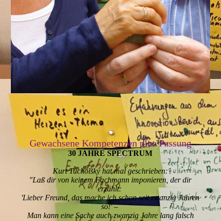
Gewachsene Kompetenzen plus Passung
30 JAHRE SPECTRUM
Kurt Tucholsky hat mal geschrieben:
"Laß dir von keinem Fachmann imponieren, der dir
erzählt:
'Lieber Freund, das mache ich schon seit zwanzig Jahren
so!' –
Man kann eine Sache auch zwanzig Jahre lang falsch