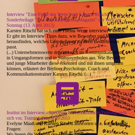
Interview "Eine Frage der Werte" mit Karsten Ritschl, in der
Sonderbeilage "Das Top Arbeitgeber-Magazin" der Welt am
Sonntag (13. April 2013)
Karsten Ritschl hat sich zum Thema Werte interviewen lassen.
Er gibt im Interview Tipps dazu, wie Bewerber und Mitarbeiter
herausfinden, welches Unternehmen zu ihren Bedürfnissen
passt.
(...) Unternehmenswerte drücken sich im Kommunikationsstil,
in Umgangsformen und in Statussymbolen aus. Wie Bewerber
und junge Mitarbeiter diese erkennen und mit ihnen umgehen
können, erläutert der Berliner Psychologe, Coach und
Kommunikationstrainer Karsten Ritschl. (...)
Institut im Interview - Spectrum KommunikationsTraining stellt
sich vor, Training aktuell 09/2011
Evelyne Maaß und Karsten Ritschl antworten u. a. auf folgende
Fragen:
Wo liegen die Wurzeln des Unternehmens?