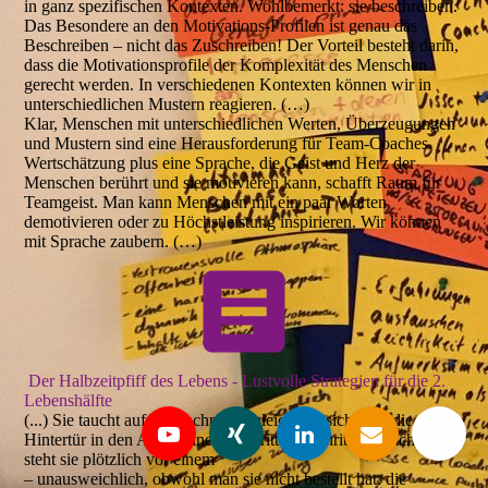
in ganz spezifischen Kontexten. Wohlbemerkt: sie beschreiben.
Das Besondere an den Motivations-Profilen ist genau das
Beschreiben – nicht das Zuschreiben! Der Vorteil besteht darin,
dass die Motivationsprofile der Komplexität des Menschen
gerecht werden. In verschiedenen Kontexten können wir in
unterschiedlichen Mustern reagieren. (…)
Klar, Menschen mit unterschiedlichen Werten, Überzeugungen
und Mustern sind eine Herausforderung für Team-Coaches.
Wertschätzung plus eine Sprache, die Geist und Herz der
Menschen berührt und sie motivieren kann, schafft Raum für
Teamgeist. Man kann Menschen mit ein paar Worten
demotivieren oder zu Höchstleistung inspirieren. Wir können
mit Sprache zaubern. (…)
Der Halbzeitpfiff des Lebens - Lustvolle Strategien für die 2.
Lebenshälfte
(...) Sie taucht auf – manchmal schleicht sie sich über die
Hintertür in den Alltag hinein, Schritt für Schritt – manchmal
steht sie plötzlich vor einem
– unausweichlich, obwohl man sie nicht bestellt hat: die