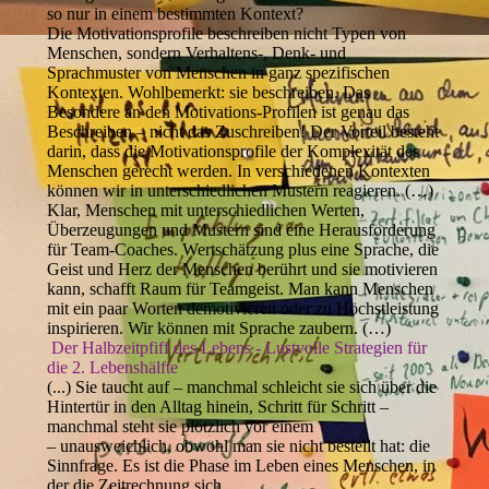
so nur in einem bestimmten Kontext?
Die Motivationsprofile beschreiben nicht Typen von
Menschen, sondern Verhaltens-, Denk- und
Sprachmuster von Menschen in ganz spezifischen
Kontexten. Wohlbemerkt: sie beschreiben. Das
Besondere an den Motivations-Profilen ist genau das
Beschreiben – nicht das Zuschreiben! Der Vorteil besteht
darin, dass die Motivationsprofile der Komplexität des
Menschen gerecht werden. In verschiedenen Kontexten
können wir in unterschiedlichen Mustern reagieren. (…)
Klar, Menschen mit unterschiedlichen Werten,
Überzeugungen und Mustern sind eine Herausforderung
für Team-Coaches. Wertschätzung plus eine Sprache, die
Geist und Herz der Menschen berührt und sie motivieren
kann, schafft Raum für Teamgeist. Man kann Menschen
mit ein paar Worten demotivieren oder zu Höchstleistung
inspirieren. Wir können mit Sprache zaubern. (…)
Der Halbzeitpfiff des Lebens - Lustvolle Strategien für
die 2. Lebenshälfte
(...) Sie taucht auf – manchmal schleicht sie sich über die
Hintertür in den Alltag hinein, Schritt für Schritt –
manchmal steht sie plötzlich vor einem
– unausweichlich, obwohl man sie nicht bestellt hat: die
Sinnfrage. Es ist die Phase im Leben eines Menschen, in
der die Zeitrechnung sich