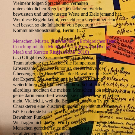
Vielmehr folgen Sprache und Verhalten
unterschiedlichen Regeln – je nachdem, welche
bewussten und unbewussten Werte und Ziele jemand hat.
Wer diese Regeln kennt, versteht sein Gegenüber sehr
viel besser, so die Inhaberin von Spectrum
Kommunikationstraining, Berlin. (…)
Menschen, Muster, Motivationen - Erfolgreiches Team-
Coaching mit den Motivations-Profilen von Evelyne
Maaß und Karsten Ritschl (K&S, 2010)
(…) Oft gibt es Zuschreibungen für Menschen, die im
Team arbeiten: der Macher, die Rampensau, der
Erbsenzähler, der Perfektionist, der Kreative, der
Überzeuger, der Handelnde, der Bewahrer, der Soziale,
der Experte. Die Aufzählung ließe sich beliebig
weiterführen. Wir alle kennen diese Schubladen,
allerdings möchten die meisten Menschen sich nicht so
gerne darin einsortiert wissen, sie mögen diese Etiketten
nicht. Vielleicht, weil die Beschreibung von Typen oder
Charakteren eine Zuschreibung auf der Identitätsebene
ist? Er oder sie ist so. Ein Träumer. Ein Distanzierter. Ein
Bewahrer. Punkt.
Wir fragen nicht lange: Wird diese Beschreibung dem
Menschen gerecht? Ist es nicht etwas zu
verallgemeinernd? Ist er generell so? Oder verhält er sich