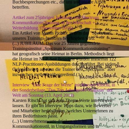
Buchbesprechungen etc., die uns und unsere Arbeit
betreffen.
Artikel zum 25jährigen Jubiläum von Spectrum
KommunikationsTraining, in der Wirtschaft +
Weiterbildung (November 2016)
-
Ein Artikel von Martin Pichler, in dem das "Spectrum"
unseres Trainings-Institutes beschrieben wird.
(...) JUBILÄUM. Das vor 25 Jahren gegründete
Trainingsinstitut „Spectrum Kommunikationstraining“
hat geografisch seine Heimat in Berlin. Methodisch liegt
die Heimat im NLP. Seit Bestehen wurden immerhin 122
NLP-Practitioner-Ausbildungen durchgeführt. Bei vielen
Gelegenheiten arbeiten die Trainer des „Spectrums“ aber
inzwischen methodenübergreifend.(...)
Interview "Eine Frage der Werte" mit Karsten Ritschl, in
der Sonderbeilage "Das Top Arbeitgeber-Magazin" der
Welt am Sonntag (13. April 2013)
Karsten Ritschl hat sich zum Thema Werte interviewen
lassen. Er gibt im Interview Tipps dazu, wie Bewerber
und Mitarbeiter herausfinden, welches Unternehmen zu
ihren Bedürfnissen passt.
(...) Unternehmenswerte drücken sich im
Kommunikationsstil, in Umgangsformen und in