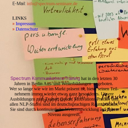
E-Mail:
info@spectrum-seminare.de
LINKS
»
Impressum
»
Datenschutz
Spectrum KommunikationsTraining
hat in den letzten 30
Jahren in Berlin Aus- und Weiter­bildun­gen angeboten.
Wer so lange wie wir im Markt präsent ist, bietet seinen Teil­
nehmern immer wieder etwas ganz besonderes. Unsere
Ausbildungen zum Trainer, Coach, Motivations-Profiler und
allen NLP-Stufen sind im deutschsprachigen Raum bekannt.
Sie sind durch kontinuierliche Weiterentwicklung auf hohen
Niveau ausgereift.