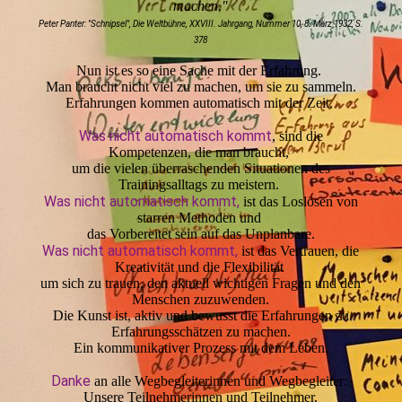
machen."
Peter Panter: "Schnipsel", Die Weltbühne, XXVIII. Jahrgang, Nummer 10, 8. März 1932, S.
378
Nun ist es so eine Sache mit der Erfahrung.
Man braucht nicht viel zu machen, um sie zu sammeln.
Erfahrungen kommen automatisch mit der Zeit.
Was nicht automatisch kommt
,
sind die
Kompetenzen, die man braucht,
um die vielen überraschenden Situationen des
Trainingsalltags zu meistern.
Was nicht automatisch kommt,
ist das Loslösen von
starren Methoden und
das Vorbereitet sein auf das Unplanbare.
Was nicht automatisch kommt,
ist das Vertrauen, die
Kreativität und die Flexibilität
um sich zu trauen, den aktuell wichtigen Fragen und den
Menschen zuzuwenden.
Die Kunst ist, aktiv und bewusst die Erfahrungen zu
Erfahrungsschätzen zu machen.
Ein kommunikativer Prozess mit dem Leben.
Danke
an alle Wegbegleiterinnen und Wegbegleiter:
Unsere Teilnehmerinnen und Teilnehmer,