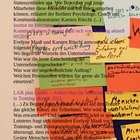
Statussymbolen aus. Wie Bewerber und junge
Mitarbeiter diese erkennen und mit ihnen umgehen
können, erläutert der Berliner Psychologe, Coach und
Kommunikationstrainer Karsten Ritschl. (...)
Institut im Interview - Spectrum
KommunikationsTraining stellt sich vor, Training aktuell
09/2011
Evelyne Maaß und Karsten Ritschl antworten u. a. auf
folgende Fragen:
Wo liegen die Wurzeln des Unternehmens?
Was war die beste Entscheidung der
Unternehmensgeschichte?
Was war der ungewöhnlichste Auftrag?
Welchen Prominenten würden Sie gerne als Trainer
einsetzen?
LAB plus Limbic – Artikel über die Motivations-Profile
in Training aktuell, 2011
(…) Zu Beginn jedes Seminars wartet auf den Trainer
das gleiche Rätsel: der Teilnehmer. Wer wird er sein?
Was erwartet er? Und welche Sprache wird er sprechen?
Letzteres fragt sich zumindest Evelyne Maaß vor jeder
Trainings- und Beratungssituation. Die NLP-Trainerin ist
überzeugt, dass es kein Zufall ist, welche Worte und
Gesten Menschen wählen, um sich auszudrücken.