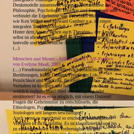
Denkmodelle zusammen, vereinigt Erkenntnisse aus
Philosophie, Psychologie, Biologie und Soziologie und
verbindet die Ergebnisse von Forschern und Denkern
wie Ken Wilber und Howard Gardner u.a. zu einem
integralen Trainings-Modell.
Hinter dem Ansatz stehen auch Theorien – der Ansatz
selbst ist allerdings eine ganz praktische, lebendige,
lustvolle und ganzheitliche Art des Lehrens und Lernens.
(...)
Menschen und Muster - Artikel zu den LAB-Profilen
von Evelyne Maaß, 2003
(…) Freudenausbrüche, stille Nachdenklichkeit, spontane
Berührungen, kühle Distanz, Freude am Lob,
Peinlichkeit und Rückzug, fürsorgliche Liebe – unser
Verhalten ist komplex und hat viele Facetten. Ist es
wirklich vorhersehbar? Sind wir einzigartig oder
strukturiert? Ist es etwa möglich, mit einem Dutzend
Fragen die Geheimnisse zu entschlüsseln, die
Ethnologen, Psychologen, Biologen, Neurologen und
Soziologen seit langem beschäftigen?
Auch wenn es manchmal so erscheint: Menschliches
Verhalten ist nicht zufällig. Es ist klassifizierbar und bis
zu einem gewissen Grad vorhersagbar. Es gibt