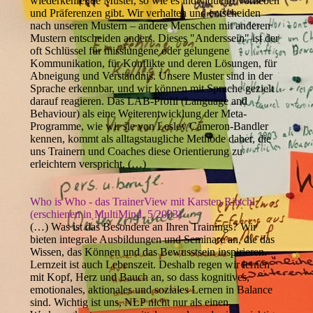
wiederkehrende Muster, so wie es individuelle Vorlieben
und Präferenzen gibt. Wir verhalten und entscheiden
nach unseren Mustern – andere Menschen mit anderen
Mustern entscheiden anders. Dieses "Anderssein" ist der
oft Schlüssel für misslungene oder gelungene
Kommunikation, für Konflikte und deren Lösungen, für
Abneigung und Verständnis. Unsere Muster sind in der
Sprache erkennbar, und wir können mit Sprache gezielt
darauf reagieren. Das LAB-Profil (Language and
Behaviour) als eine Weiterentwicklung der Meta-
Programme, wie wir sie von Lesley Cameron-Bandler
kennen, kommt als alltagstaugliche Methode daher, die
uns Trainern und Coaches diese Orientierung zu
erleichtern verspricht. (…)
Who is Who - das TrainerView mit Karsten Ritschl
(erschienen in MultiMind, 5/2003)
(…) Was ist das Besondere an Ihren Trainings? Wir
bieten integrale Ausbildungen und Seminare an, die das
Wissen, das Können und das Bewusstsein inspirieren.
Lernzeit ist auch Lebenszeit. Deshalb regen wir lernen
mit Kopf, Herz und Bauch an, so dass kognitives,
emotionales, aktionales und soziales Lernen in Balance
sind. Wichtig ist uns, NLP nicht nur als einen