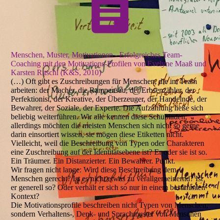
Menschen, Muster, Motivationen - Erfolgreiches Team-
Coaching mit den Motivations-Profilen von Evelyne Maaß und
Karsten Ritschl (K&S, 2010)
(…) Oft gibt es Zuschreibungen für Menschen, die im Team
arbeiten: der Macher, die Rampensau, der Erbsenzähler, der
Perfektionist, der Kreative, der Überzeuger, der Handelnde, der
Bewahrer, der Soziale, der Experte. Die Aufzählung ließe sich
beliebig weiterführen. Wir alle kennen diese Schubladen,
allerdings möchten die meisten Menschen sich nicht so gerne
darin einsortiert wissen, sie mögen diese Etiketten nicht.
Vielleicht, weil die Beschreibung von Typen oder Charakteren
eine Zuschreibung auf der Identitätsebene ist? Er oder sie ist so.
Ein Träumer. Ein Distanzierter. Ein Bewahrer. Punkt.
Wir fragen nicht lange: Wird diese Beschreibung dem
Menschen gerecht? Ist es nicht etwas zu verallgemeinernd? Ist
er generell so? Oder verhält er sich so nur in einem bestimmten
Kontext?
Die Motivationsprofile beschreiben nicht Typen von Menschen,
sondern Verhaltens-, Denk- und Sprachmuster von Menschen