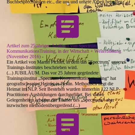
Buchbesprechungen etc., die uns und unsere Arbeit betreffen.
Artikel zum 25jährigen Jubiläum von Spectrum
KommunikationsTraining, in der Wirtschaft + Weiterbildung
(November 2016)
-
Ein Artikel von Martin Pichler, in dem das "Spectrum" unseres
Trainings-Institutes beschrieben wird.
(...) JUBILÄUM. Das vor 25 Jahren gegründete
Trainingsinstitut „Spectrum Kommunikationstraining“ hat
geografisch seine Heimat in Berlin. Methodisch liegt die
Heimat im NLP. Seit Bestehen wurden immerhin 122 NLP-
Practitioner-Ausbildungen durchgeführt. Bei vielen
Gelegenheiten arbeiten die Trainer des „Spectrums“ aber
inzwischen methodenübergreifend.(...)