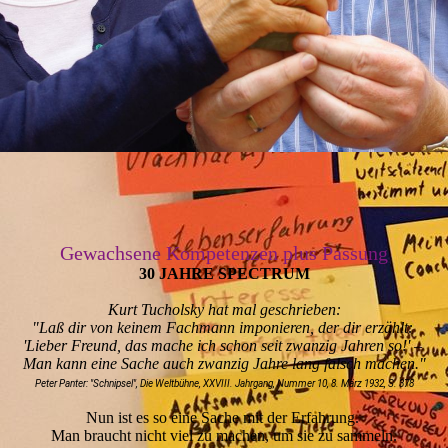
Gewachsene Kompetenzen plus Passung
30 JAHRE SPECTRUM
Kurt Tucholsky hat mal geschrieben:
"Laß dir von keinem Fachmann imponieren, der dir erzählt:
'Lieber Freund, das mache ich schon seit zwanzig Jahren so!' –
Man kann eine Sache auch zwanzig Jahre lang falsch machen."
Peter Panter: "Schnipsel", Die Weltbühne, XXVIII. Jahrgang, Nummer 10, 8. März 1932, S. 378
Nun ist es so eine Sache mit der Erfahrung.
Man braucht nicht viel zu machen, um sie zu sammeln.