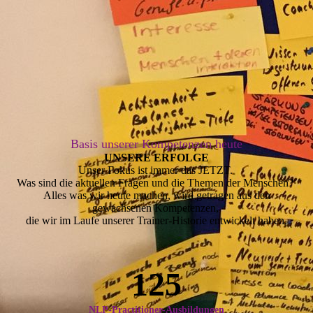
Basis unserer Kompetenzen heute
UNSERE ERFOLGE
Unser Fokus ist immer das JETZT.
Was sind die aktuellen Fragen und die Themen der Menschen?
Alles was wir heute machen, wird getragen aus den
gewachsenen Kompetenzen,
die wir im Laufe unserer Trainer-Historie entwickelt haben.
125
NLP-Practitioner-Ausbildungen